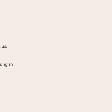
kus,
dung in