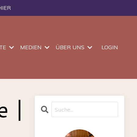
HIER
TE
MEDIEN
ÜBER UNS
LOGIN
e |