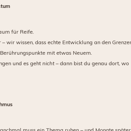
stum
aum für Reife.
 – wir wissen, dass echte Entwicklung an den Grenze
ern Berührungspunkte mit etwas Neuem.
ingen und es geht
nicht
– dann bist du genau dort, wo
thmus
 Manchmal muss ein Thema ruhen – und Monate später