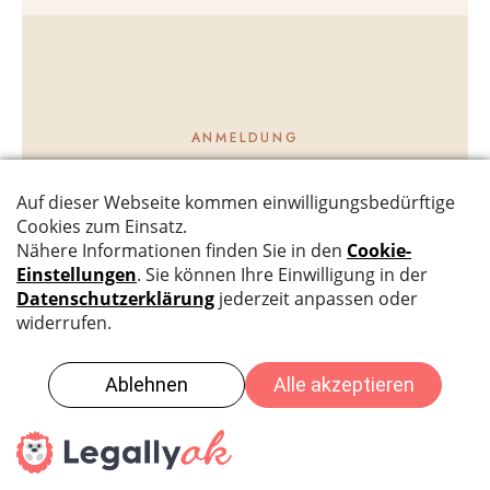
ANMELDUNG
Sei dabei
MONATLICH
CHF 295
/Monat
12 monatliche Zahlungen