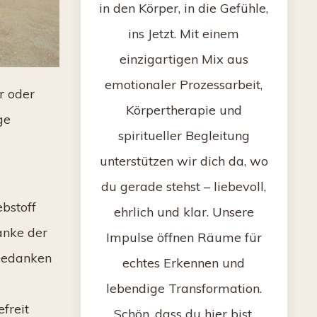
in den Körper, in die Gefühle,
ins Jetzt. Mit einem
einzigartigen Mix aus
emotionaler Prozessarbeit,
r oder
Körpertherapie und
ge
spiritueller Begleitung
unterstützen wir dich da, wo
du gerade stehst – liebevoll,
bstoff
ehrlich und klar. Unsere
anke der
Impulse öffnen Räume für
 Gedanken
echtes Erkennen und
lebendige Transformation.
freit
Schön, dass du hier bist.