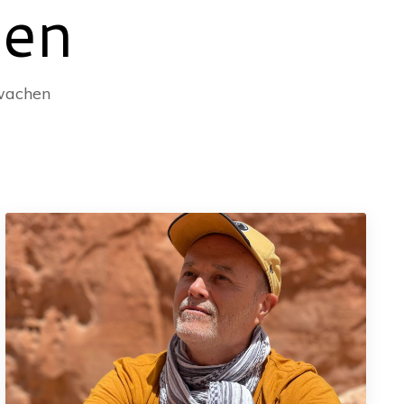
nen
rwachen